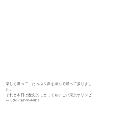
楽しく潜って、たっぷり夏を遊んで帰って参りまし
た。
それと本日は歴史的にとってもすごい東京オリンピ
ック2020の開会式！
大変な時代についに始まったオリンピックに後押し
されてか、車も多く帰りは渋滞でしたね。
それでもやっぱり頑張れニッポン(^O^)／
お店に帰って来てからもヒミさんの100本記念写真
～♪