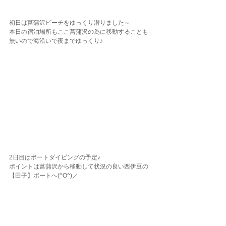
初日は菖蒲沢ビーチをゆっくり潜りました～
本日の宿泊場所もここ菖蒲沢の為に移動することも
無いので海沿いで夜までゆっくり♪
2日目はボートダイビングの予定♪
ポイントは菖蒲沢から移動して状況の良い西伊豆の
【田子】ボートへ(^O^)／