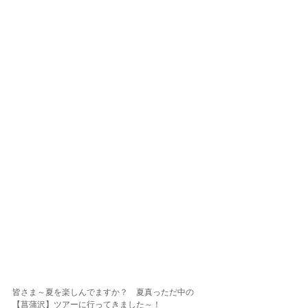
皆さま～夏を楽しんでますか？　夏真っただ中の
【菖蒲沢】ツアーに行ってきました～！