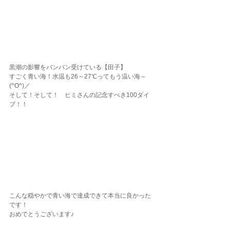
黒潮の影響をバンバン受けている【田子】
すごく青い海！水温も26～27℃ってもう温い海～
(^O^)／
そして！そして！　ヒミさんの記念すべき100ダイ
ブ！！
こんな穏やかで青い海で達成できて本当に良かった
です！
おめでとうございます♪