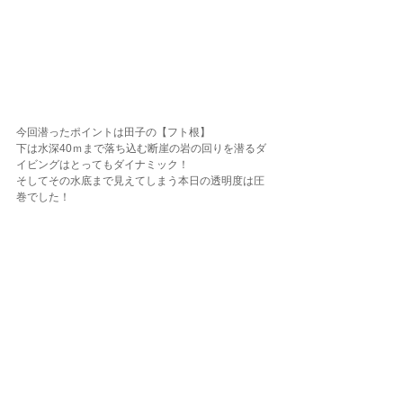
今回潜ったポイントは田子の【フト根】
下は水深40ｍまで落ち込む断崖の岩の回りを潜るダ
イビングはとってもダイナミック！
そしてその水底まで見えてしまう本日の透明度は圧
巻でした！