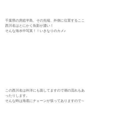
千葉県の房総半島、その先端、外側に位置するここ
西川名はとにかく魚影が濃い！
そんな海水中写真！！いきなりのカメ♪
この西川名は外洋にも面してますので潮の流れもあ
ったりします。
そんな時は海底にチェーンが張ってありますので～