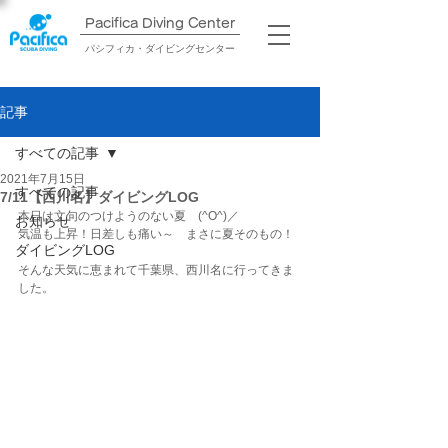
Pacifica Diving Center​
パシフィカ・ダイビングセンター
記事
すべての記事
2021年7月15日
すべての記事
7/11【西川名】ダイビングLOG
本日は文句のつけようのない夏　(^O^)／
お知らせ
気温も上昇！日差しも痛い～　まさに夏そのもの！
ダイビングLOG
そんな天気に恵まれて千葉県、西川名に行ってきま
した。