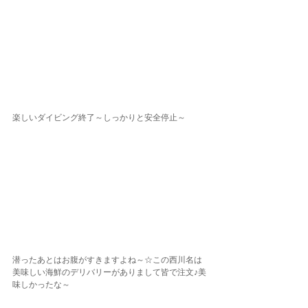
楽しいダイビング終了～しっかりと安全停止～
潜ったあとはお腹がすきますよね～☆この西川名は
美味しい海鮮のデリバリーがありまして皆で注文♪美
味しかったな～