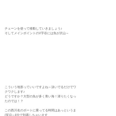
チェーンを使って移動していきましょう♪
そしてメインポイントのV字谷には魚が沢山～
こういう地形っていいですよね～泳いでるだけでワ
クワクします♪
どうですか？大型の魚が多く青い海！潜りたくなっ
たのでは！？
この西川名のボートに乗ってる時間はあっというま
(笑)3～4分で到着しちゃいます