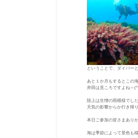
ということで、ダイバーと
あと１か月もするとこの
井田は見ころですよね～(^
陸上は生憎の雨模様でし
天気の影響からか行き帰
本日ご参加の皆さまあり
海は季節によって景色も様々(