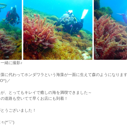
一緒に撮影♪
海藻に代わってホンダワラという海藻が一面に生えて森のようになりま
O^)／
たが、とってもキレイで癒しの海を満喫できました～
りの道路も空いてて早くお店にも到着！
がとうございました！
*'▽')