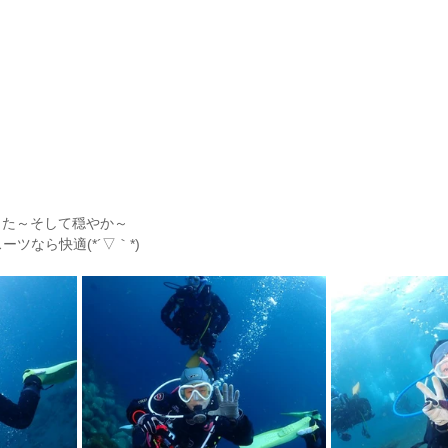
した～そして穏やか～
ツなら快適(*´▽｀*)