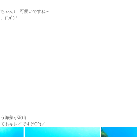
ちゃん♪　可愛いですね～
(ﾟдﾟ)！
！
いう海藻が沢山
もキレイです(^O^)／