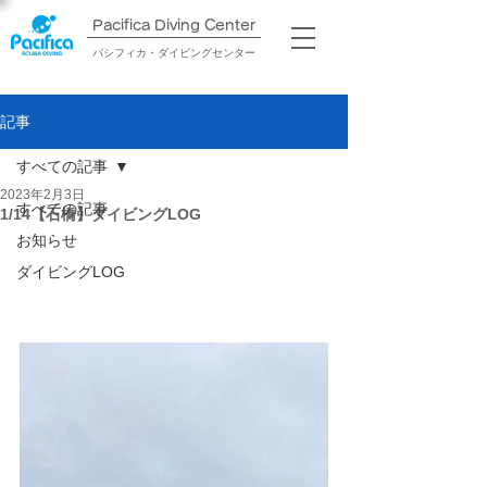
Pacifica Diving Center​
パシフィカ・ダイビングセンター
記事
すべての記事
2023年2月3日
すべての記事
1/14【石橋】ダイビングLOG
お知らせ
ダイビングLOG