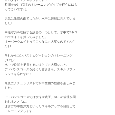
近いダイビングスポットです！
時間をかけて3本のトレーニングダイブを行うにはも
ってこいですね。
天気は生憎の雨でしたが、水中は綺麗に見えていま
した♪
中性浮力を理解する練習の一つとして、水中で2キロ
のウエイトを持ってみました。
オーバーウエイトってこんなにも大変なのですね(ﾟ
дﾟ)！
それからコンパスナビゲーションのトレーニング
(^O^)／
水中で位置を把握するのはとても大切なこと。
アドバンスコースを終えた皆さまも、スキルリフレ
ッシュを忘れずに！
最後にナチュラリストで水中生物の観察を楽しみま
した。
アドバンスコースでは水深や残圧、NDLの管理が問
われるとともに、
泳ぎ方や中性浮力といったスキルアップを目指して
トレーニングします。