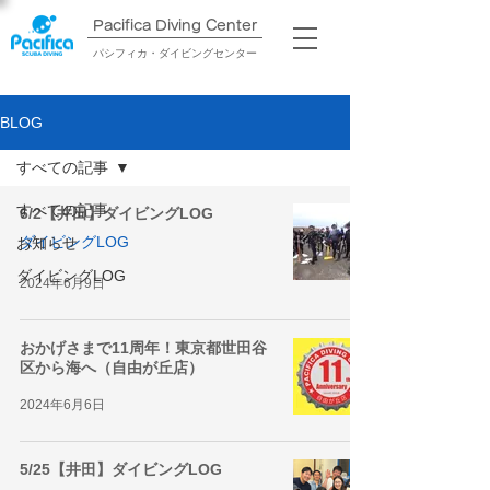
Pacifica Diving Center​
パシフィカ・ダイビングセンター
BLOG
すべての記事
すべての記事
6/2【井田】ダイビングLOG
ダイビングLOG
お知らせ
ダイビングLOG
2024年6月9日
おかげさまで11周年！東京都世田谷
区から海へ（自由が丘店）
2024年6月6日
5/25【井田】ダイビングLOG