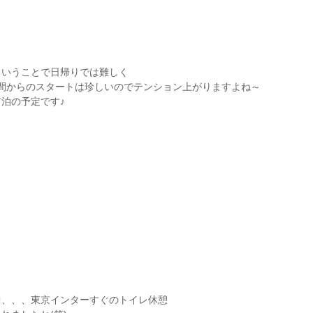
ということで日帰りでは難しく
間からのスタートは珍しいのでテンション上がりますよね～
泊の予定です♪
中、、、東京インターすぐのトイレ休憩