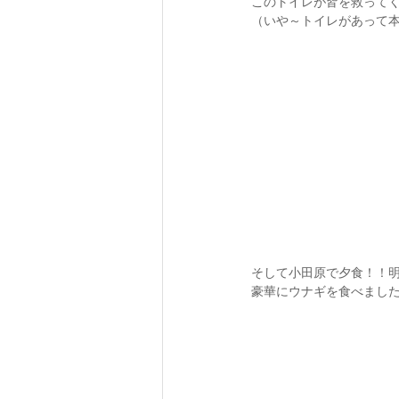
このトイレが皆を救ってく
（いや～トイレがあって
そして小田原で夕食！！
豪華にウナギを食べまし