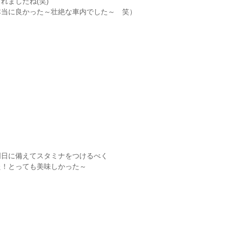
れましたね(笑)
本当に良かった～壮絶な車内でした～　笑）
明日に備えてスタミナをつけるべく
た！とっても美味しかった～