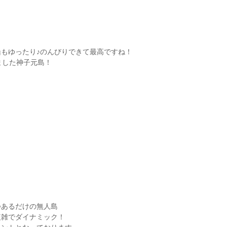
もゆったり♪のんびりできて最高ですね！
ました神子元島！
つあるだけの無人島
複雑でダイナミック！