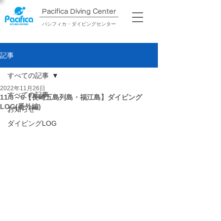
Pacifica Diving Center​
パシフィカ・ダイビングセンター
記事
すべての記事
2022年11月26日
すべての記事
11/3～6【長崎五島列島・福江島】ダイビング
LOG(番外編)
お知らせ
ダイビングLOG