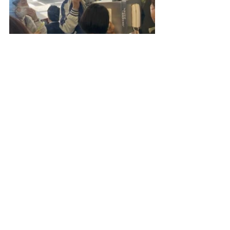
軍艦島クルーズを終えたら飛行機の時間も迫ってま
した！
すぐに長崎空港に向けて移動です~(^O^)／
空港に到着してみるとまさかの遅延、、、(>_<)
出発が遅れたために空港でゆったり最後のお土産選
び(笑)
飛行機も遅れはしましたが無事に飛び立ち、戻って
くることができました！