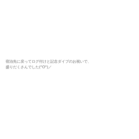
宿泊先に戻ってログ付けと記念ダイブのお祝いで、
盛りだくさんでした(^O^)／