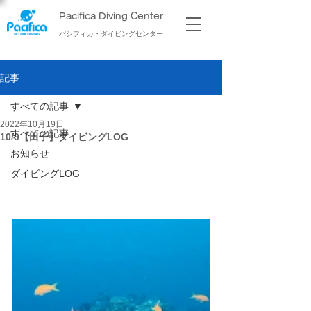
Pacifica Diving Center​
パシフィカ・ダイビングセンター
記事
すべての記事
2022年10月19日
すべての記事
10/9【田子】ダイビングLOG
お知らせ
ダイビングLOG