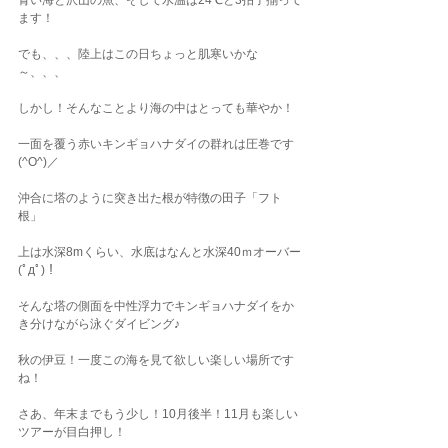
青い海と沢山の魚、そして水温は24℃と3拍子揃って
ます！
でも、、、陸上はこの日ちょっと肌寒いかな
～、、、
しかし！そんなことより海の中はとっても華やか！
一面を覆う赤いキンギョハナダイの群れは圧巻です
(^O^)／
沖合に塔のように突き出た根が特徴の田子「フト
根」
上は水深8mくらい、水底はなんと水深40ｍオーバー
(ﾟдﾟ)！
そんな塔の側面を中性浮力でキンギョハナダイをか
き分けながら泳ぐダイビング♪
秋の伊豆！一度この海を見て欲しい楽しい場所です
ね！
さあ、年末までもう少し！10月後半！11月も楽しい
ツアーが目白押し！