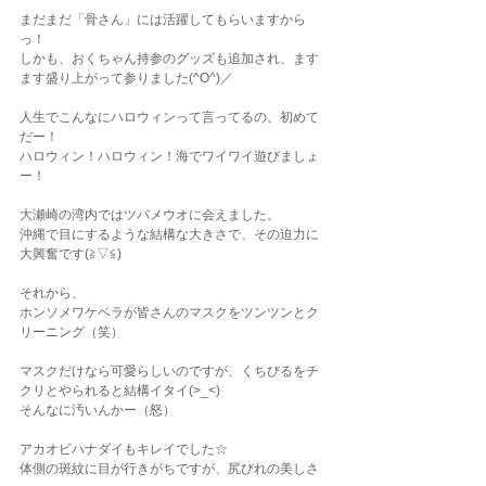
まだまだ「骨さん」には活躍してもらいますから
っ！
しかも、おくちゃん持参のグッズも追加され、ます
ます盛り上がって参りました(^O^)／
人生でこんなにハロウィンって言ってるの、初めて
だー！
ハロウィン！ハロウィン！海でワイワイ遊びましょ
ー！
大瀬崎の湾内ではツバメウオに会えました。
沖縄で目にするような結構な大きさで、その迫力に
大興奮です(≧▽≦)
それから、
ホンソメワケベラが皆さんのマスクをツンツンとク
リーニング（笑）
マスクだけなら可愛らしいのですが、くちびるをチ
クリとやられると結構イタイ(>_<)
そんなに汚いんかー（怒）
アカオビハナダイもキレイでした☆
体側の斑紋に目が行きがちですが、尻びれの美しさ