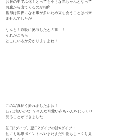
お腹の中でふ化！とっても小さな赤ちゃんとなって
お腹から出てくるのが抱卵
抱卵は深夜になる事が多いため立ち会うことは出来
ませんでしたが
なんと！昨晩に抱卵したとの事！！
それがこちら！
どこにいるか分かりますよね！
この写真良く撮れましたよね！！
1㎝は無いかな~？そんな可愛い赤ちゃんをじっくり
見ることができました！
初日2ダイブ、翌日2ダイブの計4ダイブ！
他にも地形ポイントへやまだまだ生物もじっくり見
れましたよ~