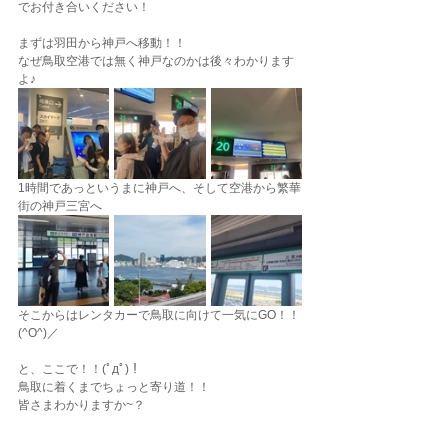
でお付き合いください！
まずは羽田から神戸へ移動！！
なぜ鳥取空港では無く神戸なのかは後々わかります
よ♪
1時間であっというまに神戸へ、そして空港から繁華
街の神戸三宮へ
そこからはレンタカーで鳥取に向けて一気にGO！！
(^O^)／
と、ここで！！(ﾟдﾟ)！
鳥取に着くまでちょっと寄り道！！
皆さまわかりますか~？