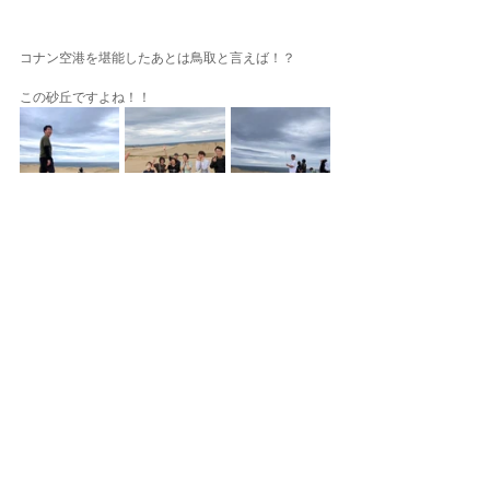
コナン空港を堪能したあとは鳥取と言えば！？
この砂丘ですよね！！
実はここに来るまでは鳥取をあまり感じる事が無
く、、(笑)、実感が無かったために、この鳥取感をず
っと探し求めてたんです！！
鳥取空港、砂丘、ダイビングポイントは車で20分ほ
どと近く無事に鳥取を満喫する事が出来ました！
最後にダイビングサービスによって器材を片付けて
帰る支度今回お世話になったブルーライン田後さ
ん！
本当にありがとうございました。