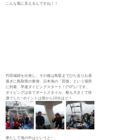
こんな風に見えるんですね！！
竹田城跡を出発し、その後は鳥取までひた走りお昼
過ぎに鳥取県の東側、日本海の「田後」という場所
に到着、早速ダイビングスタート！(^O^)／です。
ダイビングは全てボートスタイル、船も大きくて快
適でした~ポイントは港から10分ほど！
果たして海の中はというと~