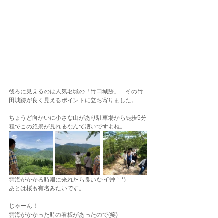
後ろに見えるのは人気名城の「竹田城跡」　その竹
田城跡が良く見えるポイントに立ち寄りました。
ちょうど向かいに小さな山があり駐車場から徒歩5分
程でこの絶景が見れるなんて凄いですよね。
雲海がかかる時期に来れたら良いな~(´艸｀*)
あとは桜も有名みたいです。
じゃーん！
雲海がかかった時の看板があったので(笑)