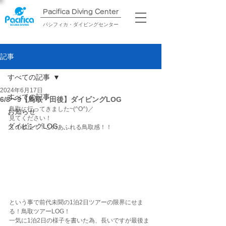
Pacifica Diving Center​
パシフィカ・ダイビングセンター
記事
すべての記事
2024年6月17日
すべての記事
6/8〜9【鳥取・田後】ダイビングLOG
鳥取に行ってきました~(^O^)／
お知らせ
見てください！
ダイビングLOG
この砂丘！！このあふれる鳥取感！！
という事で前代未聞の1泊2日ツアーの限界にせま
る！鳥取ツアーLOG！
一気に1泊2日の様子を書いた為、長いですが最後ま