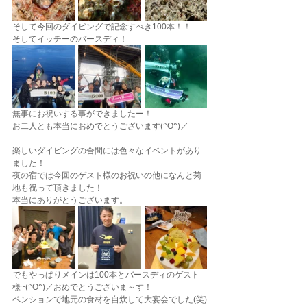
そして今回のダイビングで記念すべき100本！！
そしてイッチーのバースディ！
無事にお祝いする事ができましたー！
お二人とも本当におめでとうございます(^O^)／
楽しいダイビングの合間には色々なイベントがあり
ました！
夜の宿では今回のゲスト様のお祝いの他になんと菊
地も祝って頂きました！
本当にありがとうございます。
でもやっぱりメインは100本とバースディのゲスト
様~(^O^)／おめでとうございま～す！
ペンションで地元の食材を自炊して大宴会でした(笑)