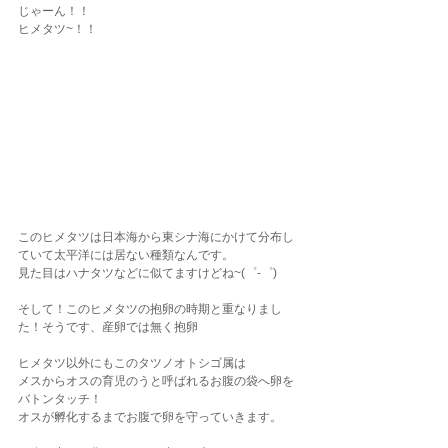
じゃーん！！
ヒメタツ~！！
このヒメタツは日本海から東シナ海にかけて分布し
ていて太平洋には居ない種類なんです。
見た目はハナタツなどに似てますけどね~(゜-゜)
そして！このヒメタツの抱卵の時期と重なりまし
た！そうです、産卵では無く抱卵
ヒメタツ以外にもこのタツノオトシゴ属は
メスからオスの育児のうと呼ばれるお腹の袋へ卵を
バトンタッチ！
オスが孵化するまでお腹で卵を守っていきます。