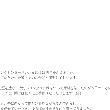
ングセンターさいたま店は17周年を迎えました。
っていただいた皆さまのおかげと感謝しております。
キで壁を塗り、冷たいコンクリに膝をついて床材を貼ったのが昨日のこと
ョップは、聞けば驚くほど手作りだったりします（笑）
らも、夢に向かって前だけを見ながら歩んできました。
習を任せていただき、後ろばかりを見ながら潜ってきました。